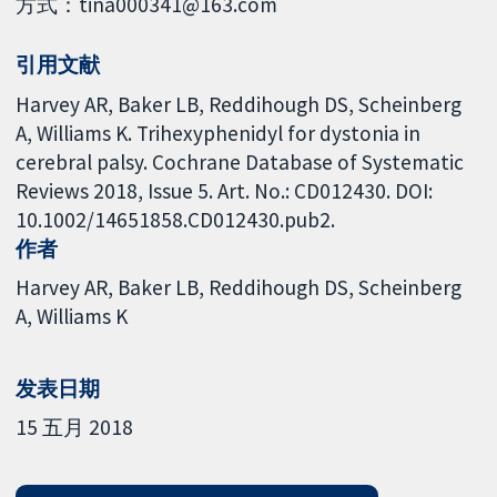
方式：tina000341@163.com
引用文献
Harvey AR, Baker LB, Reddihough DS, Scheinberg
A, Williams K. Trihexyphenidyl for dystonia in
cerebral palsy. Cochrane Database of Systematic
Reviews 2018, Issue 5. Art. No.: CD012430. DOI:
10.1002/14651858.CD012430.pub2.
作者
Harvey AR
Baker LB
Reddihough DS
Scheinberg
A
Williams K
发表日期
15 五月 2018