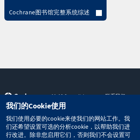
Cochrane图书馆完整系统综述
11-13 Cavendish
联系我们
Square
最新消息
我们的Cookie使用
可信任的证据
London
新闻办公室
知情决定
W1G 0AN
关于我们
我们使用必要的cookie来使我们的网站工作。我
更完善的医疗健
United Kingdom
工作机会
们还希望设置可选的分析cookie，以帮助我们进
康
Cochrane
行改进。除非您启用它们，否则我们不会设置可
Library