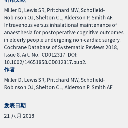
Miller D, Lewis SR, Pritchard MW, Schofield-
Robinson OJ, Shelton CL, Alderson P, Smith AF.
Intravenous versus inhalational maintenance of
anaesthesia for postoperative cognitive outcomes
in elderly people undergoing non-cardiac surgery.
Cochrane Database of Systematic Reviews 2018,
Issue 8. Art. No.: CD012317. DOI:
10.1002/14651858.CD012317.pub2.
作者
Miller D
Lewis SR
Pritchard MW
Schofield-
Robinson OJ
Shelton CL
Alderson P
Smith AF
发表日期
21 八月 2018