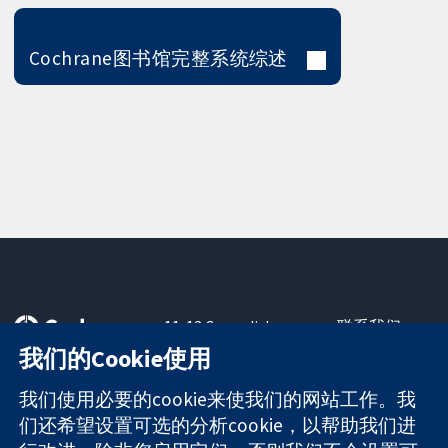
Cochrane图书馆完整系统综述
11-13 Cavendish
联系我们
Square
最新消息
我们的Cookie使用
可信任的证据
London
新闻办公室
知情决定
W1G 0AN
关于我们
我们使用必要的cookie来使我们的网站工作。我
更完善的医疗健
United Kingdom
工作机会
们还希望设置可选的分析cookie，以帮助我们进
康
Cochrane