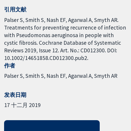
引用文献
Palser S, Smith S, Nash EF, Agarwal A, Smyth AR.
Treatments for preventing recurrence of infection
with Pseudomonas aeruginosa in people with
cystic fibrosis. Cochrane Database of Systematic
Reviews 2019, Issue 12. Art. No.: CD012300. DOI:
10.1002/14651858.CD012300.pub2.
作者
Palser S
Smith S
Nash EF
Agarwal A
Smyth AR
发表日期
17 十二月 2019