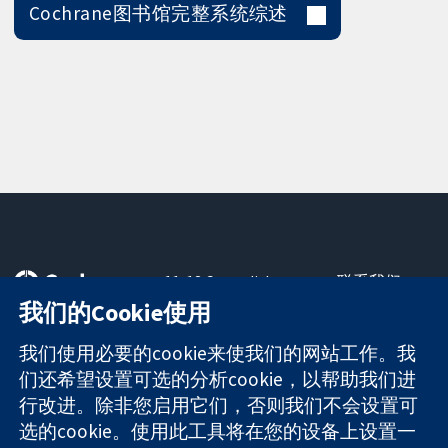
Cochrane图书馆完整系统综述
11-13 Cavendish
联系我们
Square
最新消息
我们的Cookie使用
可信任的证据
London
新闻办公室
知情决定
W1G 0AN
关于我们
我们使用必要的cookie来使我们的网站工作。我
更完善的医疗健
United Kingdom
工作机会
们还希望设置可选的分析cookie，以帮助我们进
康
Cochrane
行改进。除非您启用它们，否则我们不会设置可
Library
选的cookie。使用此工具将在您的设备上设置一