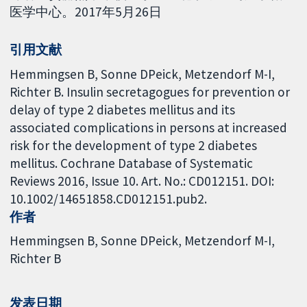
医学中心。2017年5月26日
引用文献
Hemmingsen B, Sonne DPeick, Metzendorf M-I,
Richter B. Insulin secretagogues for prevention or
delay of type 2 diabetes mellitus and its
associated complications in persons at increased
risk for the development of type 2 diabetes
mellitus. Cochrane Database of Systematic
Reviews 2016, Issue 10. Art. No.: CD012151. DOI:
10.1002/14651858.CD012151.pub2.
作者
Hemmingsen B
Sonne DPeick
Metzendorf M-I
Richter B
发表日期