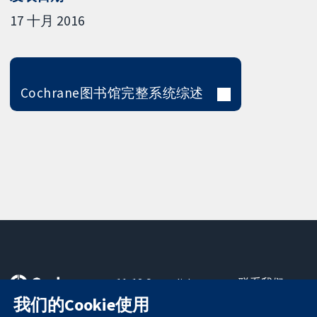
17 十月 2016
Cochrane图书馆完整系统综述
11-13 Cavendish
联系我们
Square
最新消息
我们的Cookie使用
可信任的证据
London
新闻办公室