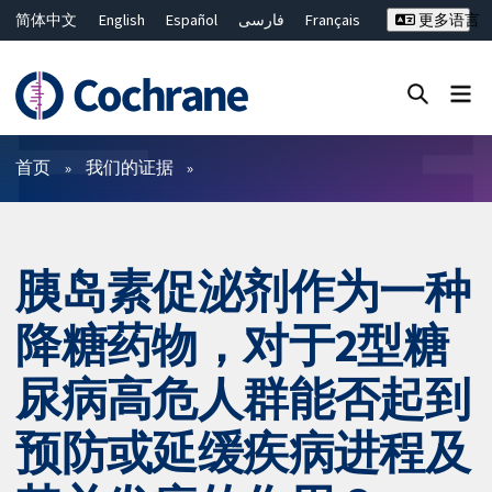
简体中文
English
Español
فارسی
Français
更多语言
Русский
Hrvatski
Deutsch
Bahasa Malaysia
ไทย
繁體中文
Close search ✖
过滤
首页
我们的证据
胰岛素促泌剂作为一种
降糖药物，对于2型糖
尿病高危人群能否起到
预防或延缓疾病进程及