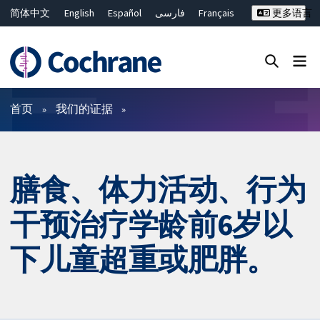
简体中文
English
Español
فارسی
Français
更多语言
Русский
Hrvatski
Deutsch
Bahasa Malaysia
ไทย
繁體中文
Close search ✖
过滤
首页
我们的证据
膳食、体力活动、行为
干预治疗学龄前6岁以
下儿童超重或肥胖。