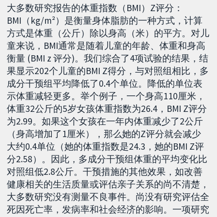
大多数研究报告的体重指数（BMI）Z评分：
BMI（kg/m²）是衡量身体脂肪的一种方式，计算
方式是体重（公斤）除以身高（米）的平方。对儿
童来说，BMI通常是随着儿童的年龄、体重和身高
衡量 (BMI z 评分)。我们综合了4项试验的结果，结
果显示202个儿童的BMI Z得分，与对照组相比，多
成分干预组平均降低了0.4个单位。降低的单位表
示体重减轻更多。举个例子，一个身高110厘米，
体重32公斤的5岁女孩体重指数为26.4，BMI Z评分
为2.99。如果这个女孩在一年内体重减少了2公斤
（身高增加了1厘米），那么她的Z评分就会减少
大约0.4单位（她的体重指数是24.3，她的BMI Z评
分2.58）。因此，多成分干预组体重的平均变化比
对照组低2.8公斤。干预措施的其他效果，如改善
健康相关的生活质量或评估亲子关系的尚不清楚，
大多数研究没有测量不良事件。尚没有研究评估全
死因死亡率，发病率和社会经济的影响。一项研究