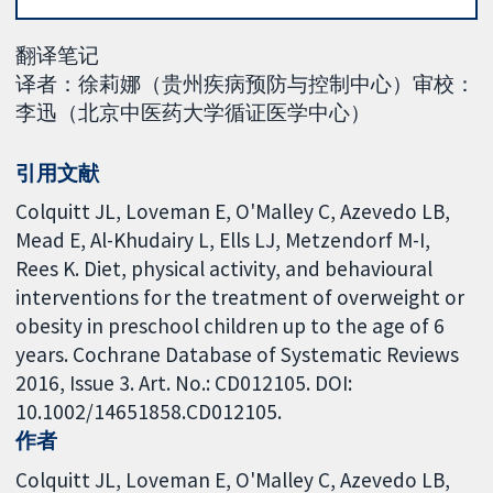
翻译笔记
译者：徐莉娜（贵州疾病预防与控制中心）审校：
李迅（北京中医药大学循证医学中心）
引用文献
Colquitt JL, Loveman E, O'Malley C, Azevedo LB,
Mead E, Al-Khudairy L, Ells LJ, Metzendorf M-I,
Rees K. Diet, physical activity, and behavioural
interventions for the treatment of overweight or
obesity in preschool children up to the age of 6
years. Cochrane Database of Systematic Reviews
2016, Issue 3. Art. No.: CD012105. DOI:
10.1002/14651858.CD012105.
作者
Colquitt JL
Loveman E
O'Malley C
Azevedo LB