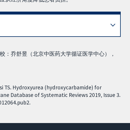
校：乔舒昱（北京中医药大学循证医学中心），
msi TS. Hydroxyurea (hydroxycarbamide) for
ne Database of Systematic Reviews 2019, Issue 3.
D012064.pub2.