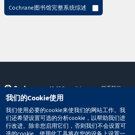
Cochrane图书馆完整系统综述
11-13 Cavendish
联系我们
Square
最新消息
我们的Cookie使用
可信任的证据
London
新闻办公室
知情决定
W1G 0AN
关于我们
我们使用必要的cookie来使我们的网站工作。我
更完善的医疗健
United Kingdom
工作机会
们还希望设置可选的分析cookie，以帮助我们进
康
Cochrane
行改进。除非您启用它们，否则我们不会设置可
Library
选的cookie。使用此工具将在您的设备上设置一