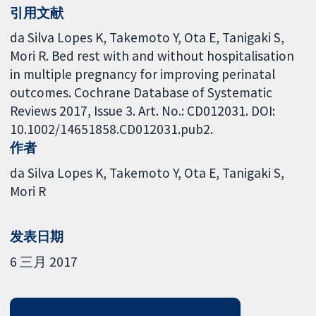
引用文献
da Silva Lopes K, Takemoto Y, Ota E, Tanigaki S,
Mori R. Bed rest with and without hospitalisation
in multiple pregnancy for improving perinatal
outcomes. Cochrane Database of Systematic
Reviews 2017, Issue 3. Art. No.: CD012031. DOI:
10.1002/14651858.CD012031.pub2.
作者
da Silva Lopes K
Takemoto Y
Ota E
Tanigaki S
Mori R
发表日期
6 三月 2017