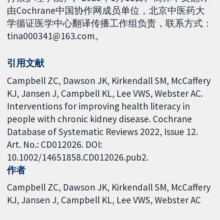
由Cochrane中国协作网成员单位，北京中医药大
学循证医学中心翻译传播工作组负责，联系方式：
tina000341@163.com。
引用文献
Campbell ZC, Dawson JK, Kirkendall SM, McCaffery
KJ, Jansen J, Campbell KL, Lee VWS, Webster AC.
Interventions for improving health literacy in
people with chronic kidney disease. Cochrane
Database of Systematic Reviews 2022, Issue 12.
Art. No.: CD012026. DOI:
10.1002/14651858.CD012026.pub2.
作者
Campbell ZC
Dawson JK
Kirkendall SM
McCaffery
KJ
Jansen J
Campbell KL
Lee VWS
Webster AC