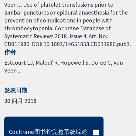
Veen J. Use of platelet transfusions prior to
lumbar punctures or epidural anaesthesia for the
prevention of complications in people with
thrombocytopenia. Cochrane Database of
Systematic Reviews 2018, Issue 4. Art. No.:
CD011980. DOI: 10.1002/14651858.CD011980.pub3.
作者
Estcourt LJ
Malouf R
Hopewell S
Doree C
Van
Veen J
发表日期
30 四月 2018
Cochrane图书馆完整系统综述