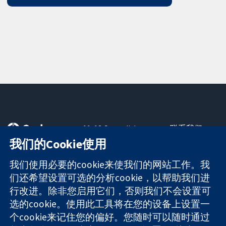
11-13 Cavendish
联系我们
Square
最新消息
我们的Cookie使用
可信任的证据
London
新闻办公室
知情决定
W1G 0AN
关于我们
我们使用必要的cookie来使我们的网站工作。我
更完善的医疗健
United Kingdom
工作机会
们还希望设置可选的分析cookie，以帮助我们进
康
Cochrane
行改进。除非您启用它们，否则我们不会设置可
Library
选的cookie。使用此工具将在您的设备上设置一
个cookie来记住您的偏好。您随时可以随时通过