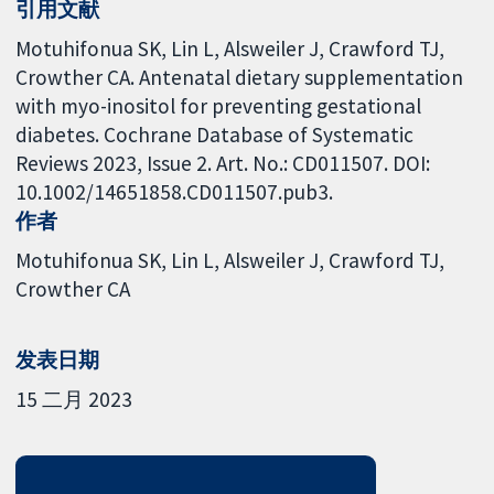
引用文献
Motuhifonua SK, Lin L, Alsweiler J, Crawford TJ,
Crowther CA. Antenatal dietary supplementation
with myo-inositol for preventing gestational
diabetes. Cochrane Database of Systematic
Reviews 2023, Issue 2. Art. No.: CD011507. DOI:
10.1002/14651858.CD011507.pub3.
作者
Motuhifonua SK
Lin L
Alsweiler J
Crawford TJ
Crowther CA
发表日期
15 二月 2023