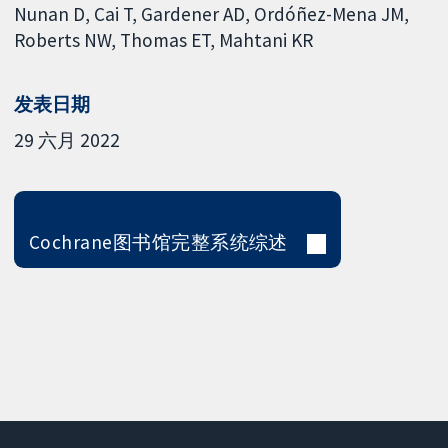
Nunan D
Cai T
Gardener AD
Ordóñez-Mena JM
Roberts NW
Thomas ET
Mahtani KR
发表日期
29 六月 2022
Cochrane图书馆完整系统综述