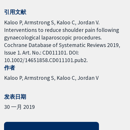
引用文献
Kaloo P, Armstrong S, Kaloo C, Jordan V.
Interventions to reduce shoulder pain following
gynaecological laparoscopic procedures.
Cochrane Database of Systematic Reviews 2019,
Issue 1. Art. No.: CD011101. DOI:
10.1002/14651858.CD011101.pub2.
作者
Kaloo P
Armstrong S
Kaloo C
Jordan V
发表日期
30 一月 2019