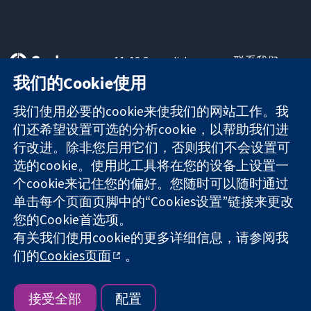
11-13 Cavendish
联系我们
Square
最新消息
我们的Cookie使用
可信任的证据
London
新闻办公室
知情决定
W1G 0AN
关于我们
我们使用必要的cookie来使我们的网站工作。我
更完善的医疗健
United Kingdom
工作机会
们还希望设置可选的分析cookie，以帮助我们进
康
Cochrane
行改进。除非您启用它们，否则我们不会设置可
Library
选的cookie。使用此工具将在您的设备上设置一
个cookie来记住您的偏好。您随时可以随时通过
单击每个页面页脚中的“Cookies设置”链接来更改
The Cochrane Collaboration is a charity (no. 1045921) and a
您的Cookie首选项。
company limited by guarantee (no. 03044323) registered in
England & Wales. VAT registration number GB 718 2127 49.
有关我们使用cookie的更多详细信息，请参阅我
们的
Cookies页面
。
版权所有：© 2026 Cochrane协作网
网站条款与条件
|
免责声明
|
隐私权
|
Cookie政策
|
Cookie设定
接受全部
配置