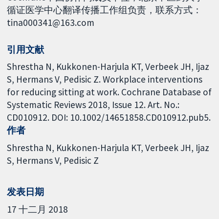
循证医学中心翻译传播工作组负责，联系方式：
tina000341@163.com
引用文献
Shrestha N, Kukkonen-Harjula KT, Verbeek JH, Ijaz
S, Hermans V, Pedisic Z. Workplace interventions
for reducing sitting at work. Cochrane Database of
Systematic Reviews 2018, Issue 12. Art. No.:
CD010912. DOI: 10.1002/14651858.CD010912.pub5.
作者
Shrestha N
Kukkonen-Harjula KT
Verbeek JH
Ijaz
S
Hermans V
Pedisic Z
发表日期
17 十二月 2018