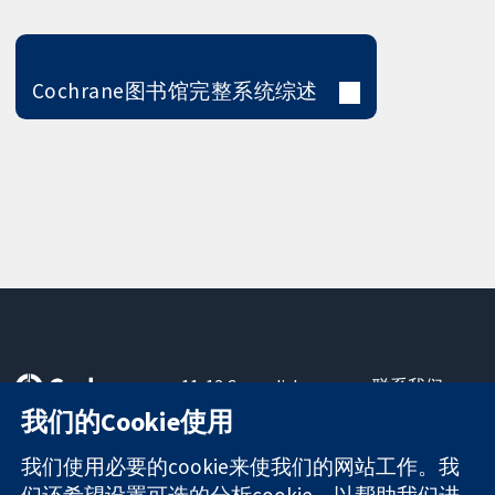
Cochrane图书馆完整系统综述
11-13 Cavendish
联系我们
Square
最新消息
我们的Cookie使用
可信任的证据
London
新闻办公室
知情决定
W1G 0AN
关于我们
我们使用必要的cookie来使我们的网站工作。我
更完善的医疗健
United Kingdom
工作机会
们还希望设置可选的分析cookie，以帮助我们进