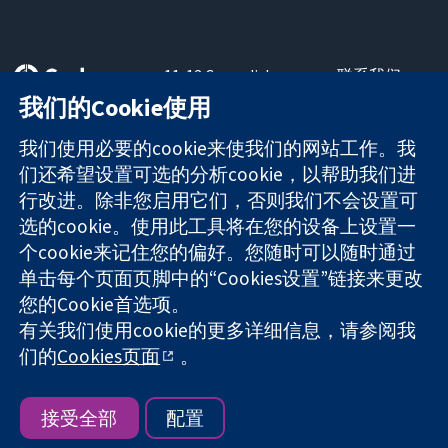
11-13 Cavendish
联系我们
Square
最新消息
我们的Cookie使用
可信任的证据
London
新闻办公室
知情决定
W1G 0AN
关于我们
我们使用必要的cookie来使我们的网站工作。我
更完善的医疗健
United Kingdom
工作机会
们还希望设置可选的分析cookie，以帮助我们进
康
Cochrane
行改进。除非您启用它们，否则我们不会设置可
Library
选的cookie。使用此工具将在您的设备上设置一
个cookie来记住您的偏好。您随时可以随时通过
单击每个页面页脚中的“Cookies设置”链接来更改
The Cochrane Collaboration is a charity (no. 1045921) and a
您的Cookie首选项。
company limited by guarantee (no. 03044323) registered in
England & Wales. VAT registration number GB 718 2127 49.
有关我们使用cookie的更多详细信息，请参阅我
们的
Cookies页面
。
版权所有：© 2026 Cochrane协作网
网站条款与条件
|
免责声明
|
隐私权
|
Cookie政策
|
Cookie设定
接受全部
配置