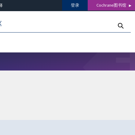
登录
Cochrane图书馆
译
区