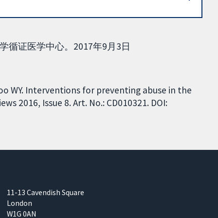
循证医学中心。2017年9月3日
oo WY. Interventions for preventing abuse in the
ws 2016, Issue 8. Art. No.: CD010321. DOI:
11-13 Cavendish Square
London
W1G 0AN