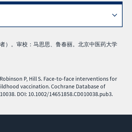
者）。审校：马思思、鲁春丽。北京中医药大学
Robinson P, Hill S. Face-to-face interventions for
hildhood vaccination. Cochrane Database of
CD010038. DOI: 10.1002/14651858.CD010038.pub3.