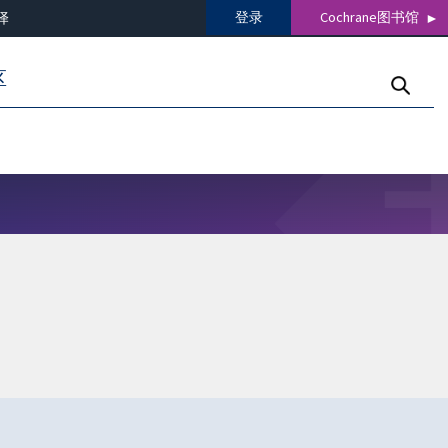
登录
Cochrane图书馆
译
区