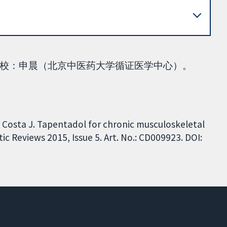
校：申晨（北京中医药大学循证医学中心）。
A, Costa J. Tapentadol for chronic musculoskeletal
c Reviews 2015, Issue 5. Art. No.: CD009923. DOI: