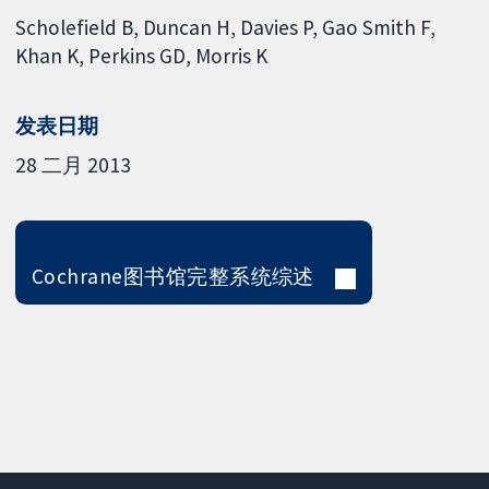
Scholefield B
Duncan H
Davies P
Gao Smith F
Khan K
Perkins GD
Morris K
发表日期
28 二月 2013
Cochrane图书馆完整系统综述