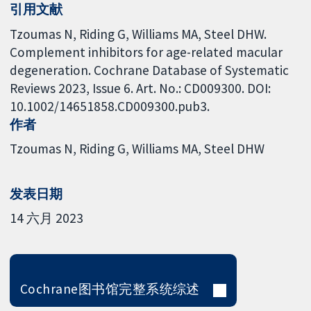
引用文献
Tzoumas N, Riding G, Williams MA, Steel DHW.
Complement inhibitors for age-related macular
degeneration. Cochrane Database of Systematic
Reviews 2023, Issue 6. Art. No.: CD009300. DOI:
10.1002/14651858.CD009300.pub3.
作者
Tzoumas N
Riding G
Williams MA
Steel DHW
发表日期
14 六月 2023
Cochrane图书馆完整系统综述