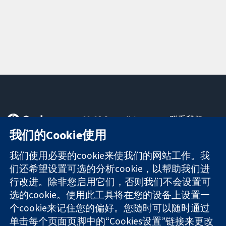
11-13 Cavendish
联系我们
Square
最新消息
我们的Cookie使用
可信任的证据
London
新闻办公室
知情决定
W1G 0AN
关于我们
我们使用必要的cookie来使我们的网站工作。我
更完善的医疗健
United Kingdom
工作机会
们还希望设置可选的分析cookie，以帮助我们进
康
Cochrane
行改进。除非您启用它们，否则我们不会设置可
Library
选的cookie。使用此工具将在您的设备上设置一
个cookie来记住您的偏好。您随时可以随时通过
单击每个页面页脚中的“Cookies设置”链接来更改
The Cochrane Collaboration is a charity (no. 1045921) and a