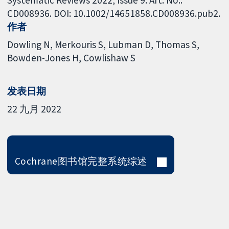
CD008936. DOI: 10.1002/14651858.CD008936.pub2.
作者
Dowling N
Merkouris S
Lubman D
Thomas S
Bowden-Jones H
Cowlishaw S
发表日期
22 九月 2022
Cochrane图书馆完整系统综述