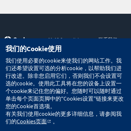
11-13 Cavendish
联系我们
Square
最新消息
我们的Cookie使用
可信任的证据
London
新闻办公室
知情决定
W1G 0AN
关于我们
我们使用必要的cookie来使我们的网站工作。我
更完善的医疗健
United Kingdom
工作机会
们还希望设置可选的分析cookie，以帮助我们进
康
Cochrane
行改进。除非您启用它们，否则我们不会设置可
Library
选的cookie。使用此工具将在您的设备上设置一
个cookie来记住您的偏好。您随时可以随时通过
单击每个页面页脚中的“Cookies设置”链接来更改
The Cochrane Collaboration is a charity (no. 1045921) and a
您的Cookie首选项。
company limited by guarantee (no. 03044323) registered in
England & Wales. VAT registration number GB 718 2127 49.
有关我们使用cookie的更多详细信息，请参阅我
们的
Cookies页面
。
版权所有：© 2026 Cochrane协作网