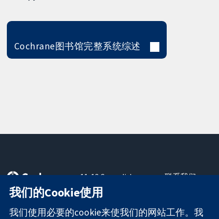
Cochrane图书馆完整系统综述
11-13 Cavendish
联系我们
Square
最新消息
我们的Cookie使用
可信任的证据
London
新闻办公室
知情决定
W1G 0AN
关于我们
我们使用必要的cookie来使我们的网站工作。我
更完善的医疗健