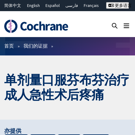
简体中文
English
Español
فارسی
Français
更多语言
Русский
Hrvatski
Deutsch
Bahasa Malaysia
ไทย
繁體中文
Close search ✖
过滤
首页
我们的证据
单剂量口服芬布芬治疗
成人急性术后疼痛
亦提供