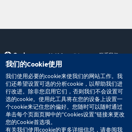
11-13 Cavendish
联系我们
Square
最新消息
我们的Cookie使用
可信任的证据
London
新闻办公室
知情决定
W1G 0AN
关于我们
我们使用必要的cookie来使我们的网站工作。我
更完善的医疗健
United Kingdom
工作机会
们还希望设置可选的分析cookie，以帮助我们进
康
Cochrane
行改进。除非您启用它们，否则我们不会设置可
Library
选的cookie。使用此工具将在您的设备上设置一
个cookie来记住您的偏好。您随时可以随时通过
单击每个页面页脚中的“Cookies设置”链接来更改
The Cochrane Collaboration is a charity (no. 1045921) and a
您的Cookie首选项。
company limited by guarantee (no. 03044323) registered in
有关我们使用cookie的更多详细信息，请参阅我
England & Wales. VAT registration number GB 718 2127 49.