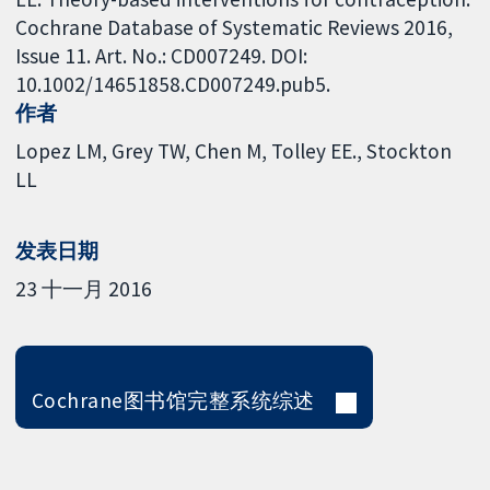
Cochrane Database of Systematic Reviews 2016,
Issue 11. Art. No.: CD007249. DOI:
10.1002/14651858.CD007249.pub5.
作者
Lopez LM
Grey TW
Chen M
Tolley EE.
Stockton
LL
发表日期
23 十一月 2016
Cochrane图书馆完整系统综述