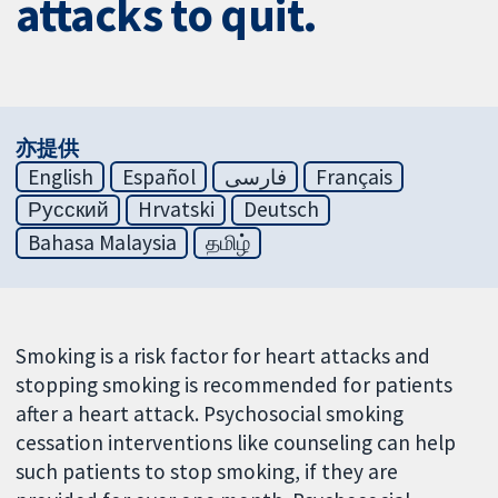
attacks to quit.
亦提供
English
Español
فارسی
Français
Русский
Hrvatski
Deutsch
Bahasa Malaysia
தமிழ்
Smoking is a risk factor for heart attacks and
stopping smoking is recommended for patients
after a heart attack. Psychosocial smoking
cessation interventions like counseling can help
such patients to stop smoking, if they are