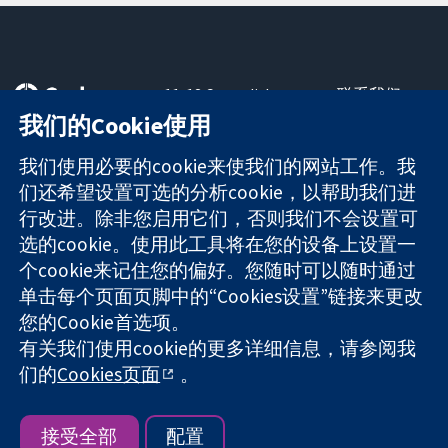
11-13 Cavendish
联系我们
Square
最新消息
我们的Cookie使用
可信任的证据
London
新闻办公室
知情决定
W1G 0AN
关于我们
我们使用必要的cookie来使我们的网站工作。我
更完善的医疗健
United Kingdom
工作机会
们还希望设置可选的分析cookie，以帮助我们进
康
Cochrane
行改进。除非您启用它们，否则我们不会设置可
Library
选的cookie。使用此工具将在您的设备上设置一
个cookie来记住您的偏好。您随时可以随时通过
单击每个页面页脚中的“Cookies设置”链接来更改
The Cochrane Collaboration is a charity (no. 1045921) and a
您的Cookie首选项。
company limited by guarantee (no. 03044323) registered in
有关我们使用cookie的更多详细信息，请参阅我
England & Wales. VAT registration number GB 718 2127 49.
们的
Cookies页面
。
版权所有：© 2026 Cochrane协作网
网站条款与条件
|
免责声明
|
隐私权
|
Cookie政策
|
Cookie设定
接受全部
配置