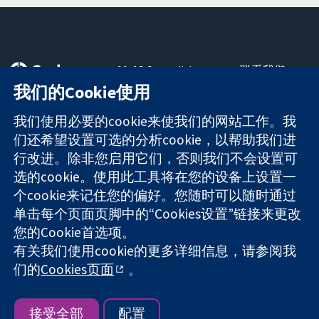
11-13 Cavendish
联系我们
Square
最新消息
我们的Cookie使用
可信任的证据
London
新闻办公室
知情决定
W1G 0AN
关于我们
我们使用必要的cookie来使我们的网站工作。我
更完善的医疗健
United Kingdom
工作机会
们还希望设置可选的分析cookie，以帮助我们进
康
Cochrane
行改进。除非您启用它们，否则我们不会设置可
Library
选的cookie。使用此工具将在您的设备上设置一
个cookie来记住您的偏好。您随时可以随时通过
单击每个页面页脚中的“Cookies设置”链接来更改
The Cochrane Collaboration is a charity (no. 1045921) and a
您的Cookie首选项。
company limited by guarantee (no. 03044323) registered in
有关我们使用cookie的更多详细信息，请参阅我
England & Wales. VAT registration number GB 718 2127 49.
们的
Cookies页面
。
版权所有：© 2026 Cochrane协作网
网站条款与条件
|
免责声明
|
隐私权
|
Cookie政策
|
Cookie设定
接受全部
配置