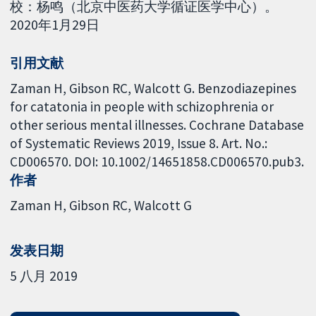
校：杨鸣（北京中医药大学循证医学中心）。
2020年1月29日
引用文献
Zaman H, Gibson RC, Walcott G. Benzodiazepines
for catatonia in people with schizophrenia or
other serious mental illnesses. Cochrane Database
of Systematic Reviews 2019, Issue 8. Art. No.:
CD006570. DOI: 10.1002/14651858.CD006570.pub3.
作者
Zaman H
Gibson RC
Walcott G
发表日期
5 八月 2019