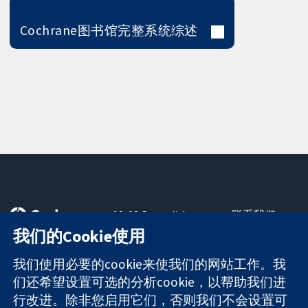
Cochrane图书馆完整系统综述
11-13 Cavendish
联系我们
Square
最新消息
我们的Cookie使用
可信任的证据
London
新闻办公室
知情决定
W1G 0AN
关于我们
我们使用必要的cookie来使我们的网站工作。我
更完善的医疗健
United Kingdom
工作机会
们还希望设置可选的分析cookie，以帮助我们进
康
Cochrane
行改进。除非您启用它们，否则我们不会设置可
Library