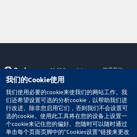
11-13 Cavendish
联系我们
Square
最新消息
我们的Cookie使用
可信任的证据
London
新闻办公室
知情决定
W1G 0AN
关于我们
我们使用必要的cookie来使我们的网站工作。我
更完善的医疗健
United Kingdom
工作机会
们还希望设置可选的分析cookie，以帮助我们进
康
Cochrane
行改进。除非您启用它们，否则我们不会设置可
Library
选的cookie。使用此工具将在您的设备上设置一
个cookie来记住您的偏好。您随时可以随时通过
单击每个页面页脚中的“Cookies设置”链接来更改
The Cochrane Collaboration is a charity (no. 1045921) and a