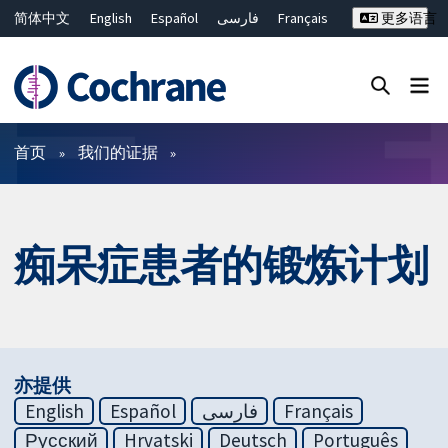
简体中文
English
Español
فارسی
Français
更多语言
Русский
Hrvatski
Deutsch
Bahasa Malaysia
ไทย
繁體中文
Close search ✖
过滤
首页
我们的证据
痴呆症患者的锻炼计划
亦提供
English
Español
فارسی
Français
Русский
Hrvatski
Deutsch
Português