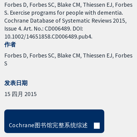
Forbes D, Forbes SC, Blake CM, Thiessen EJ, Forbes
S. Exercise programs for people with dementia.
Cochrane Database of Systematic Reviews 2015,
Issue 4. Art. No.: CD006489. DOI:
10.1002/14651858.CD006489.pub4.
作者
Forbes D
Forbes SC
Blake CM
Thiessen EJ
Forbes
S
发表日期
15 四月 2015
Cochrane图书馆完整系统综述