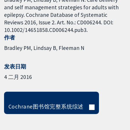
and self management strategies for adults with
epilepsy. Cochrane Database of Systematic
Reviews 2016, Issue 2. Art. No.: CD006244. DOI:
10.1002/14651858.CD006244.pub3.
作者
Bradley PM
Lindsay B
Fleeman N
发表日期
4 二月 2016
Cochrane图书馆完整系统综述