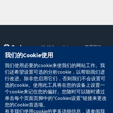
11-13 Cavendish
联系我们
Square
最新消息
我们的Cookie使用
可信任的证据
London
新闻办公室
知情决定
W1G 0AN
关于我们
我们使用必要的cookie来使我们的网站工作。我
更完善的医疗健
United Kingdom
工作机会
们还希望设置可选的分析cookie，以帮助我们进
康
Cochrane
行改进。除非您启用它们，否则我们不会设置可
Library
选的cookie。使用此工具将在您的设备上设置一
个cookie来记住您的偏好。您随时可以随时通过
单击每个页面页脚中的“Cookies设置”链接来更改
The Cochrane Collaboration is a charity (no. 1045921) and a
您的Cookie首选项。
company limited by guarantee (no. 03044323) registered in
England & Wales. VAT registration number GB 718 2127 49.
有关我们使用cookie的更多详细信息，请参阅我