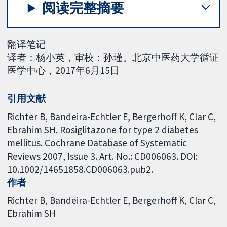
阅读完整摘要
翻译笔记
译者：杨小英，审校：孙瑾。北京中医药大学循证
医学中心，2017年6月15日
引用文献
Richter B, Bandeira-Echtler E, Bergerhoff K, Clar C,
Ebrahim SH. Rosiglitazone for type 2 diabetes
mellitus. Cochrane Database of Systematic
Reviews 2007, Issue 3. Art. No.: CD006063. DOI:
10.1002/14651858.CD006063.pub2.
作者
Richter B
Bandeira-Echtler E
Bergerhoff K
Clar C
Ebrahim SH