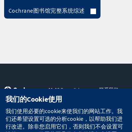
Cochrane图书馆完整系统综述
11-13 Cavendish
联系我们
Square
最新消息
我们的Cookie使用
可信任的证据
London
新闻办公室
知情决定
W1G 0AN
关于我们
我们使用必要的cookie来使我们的网站工作。我
更完善的医疗健
United Kingdom
工作机会
们还希望设置可选的分析cookie，以帮助我们进
康
Cochrane
行改进。除非您启用它们，否则我们不会设置可
Library