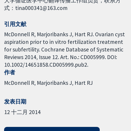
大学循证医学中心翻译传播工作组负责，联系方
式：tina000341@163.com
引用文献
McDonnell R, Marjoribanks J, Hart RJ. Ovarian cyst
aspiration prior to in vitro fertilization treatment
for subfertility. Cochrane Database of Systematic
Reviews 2014, Issue 12. Art. No.: CD005999. DOI:
10.1002/14651858.CD005999.pub2.
作者
McDonnell R
Marjoribanks J
Hart RJ
发表日期
12 十二月 2014