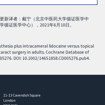
更新译者：戴宁（北京中医药大学循证医学中
循证医学中心），2021年6月10日。
thesia plus intracameral lidocaine versus topical
aract surgery in adults. Cochrane Database of
CD005276. DOI: 10.1002/14651858.CD005276.pub4.
11-13 Cavendish Square
London