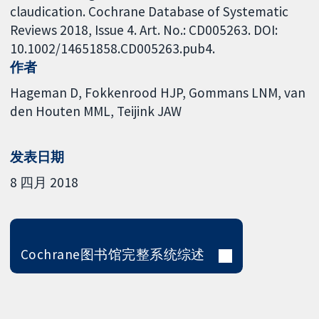
claudication. Cochrane Database of Systematic
Reviews 2018, Issue 4. Art. No.: CD005263. DOI:
10.1002/14651858.CD005263.pub4.
作者
Hageman D
Fokkenrood HJP
Gommans LNM
van
den Houten MML
Teijink JAW
发表日期
8 四月 2018
Cochrane图书馆完整系统综述