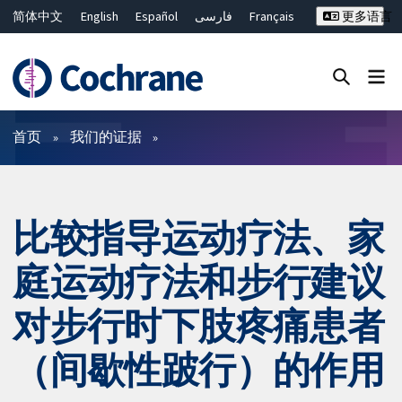
简体中文
English
Español
فارسی
Français
更多语言
Русский
Hrvatski
Deutsch
Bahasa Malaysia
ไทย
繁體中文
Close search ✖
过滤
首页
我们的证据
比较指导运动疗法、家
庭运动疗法和步行建议
对步行时下肢疼痛患者
（间歇性跛行）的作用