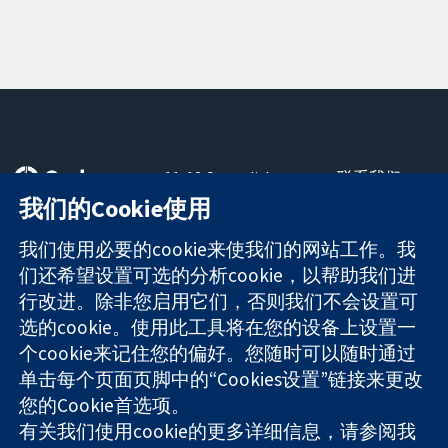
11-13 Cavendish
联系我们
Square
最新消息
我们的Cookie使用
可信任的证据
London
新闻办公室
知情决定
W1G 0AN
关于我们
我们使用必要的cookie来使我们的网站工作。我
更完善的医疗健
United Kingdom
工作机会
们还希望设置可选的分析cookie，以帮助我们进
康
Cochrane
行改进。除非您启用它们，否则我们不会设置可
Library
选的cookie。使用此工具将在您的设备上设置一
个cookie来记住您的偏好。您随时可以随时通过
单击每个页面页脚中的“Cookies设置”链接来更改
The Cochrane Collaboration is a charity (no. 1045921) and a
您的Cookie首选项。
company limited by guarantee (no. 03044323) registered in
有关我们使用cookie的更多详细信息，请参阅我
England & Wales. VAT registration number GB 718 2127 49.