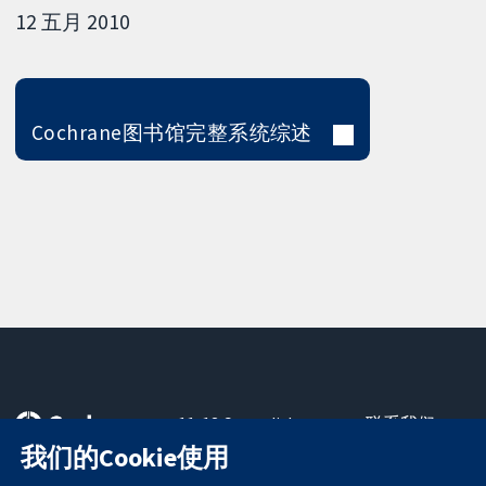
12 五月 2010
Cochrane图书馆完整系统综述
11-13 Cavendish
联系我们
Square
最新消息
我们的Cookie使用
可信任的证据
London
新闻办公室