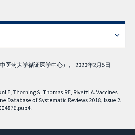
医药大学循证医学中心）。 2020年2月5日
roni E, Thorning S, Thomas RE, Rivetti A. Vaccines
ane Database of Systematic Reviews 2018, Issue 2.
D004876.pub4.