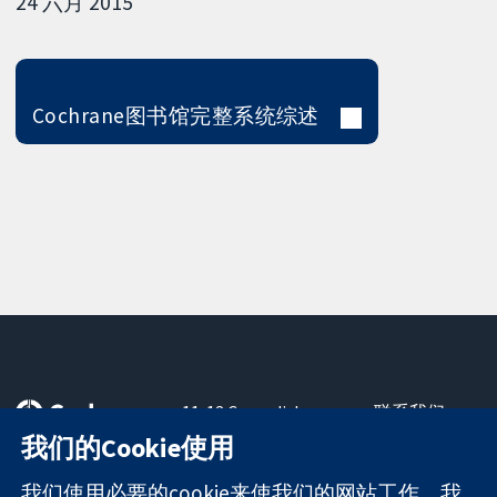
24 六月 2015
Cochrane图书馆完整系统综述
11-13 Cavendish
联系我们
Square
最新消息
我们的Cookie使用
可信任的证据
London
新闻办公室
知情决定
W1G 0AN
关于我们
我们使用必要的cookie来使我们的网站工作。我