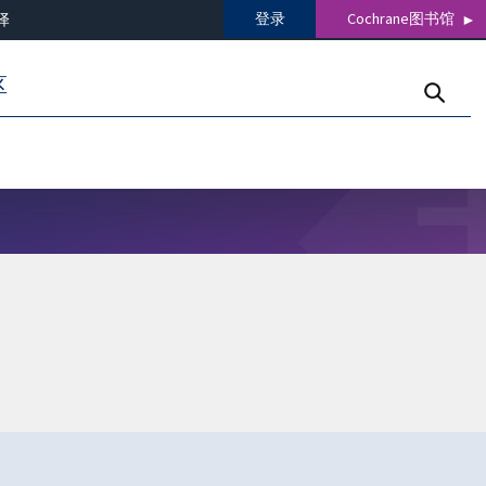
登录
Cochrane图书馆
译
区