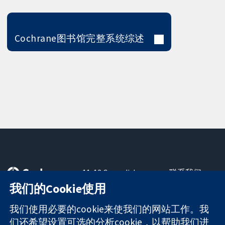
Cochrane图书馆完整系统综述
11-13 Cavendish
联系我们
Square
最新消息
我们的Cookie使用
可信任的证据
London
新闻办公室
知情决定
W1G 0AN
关于我们
我们使用必要的cookie来使我们的网站工作。我
更完善的医疗健
United Kingdom
工作机会
们还希望设置可选的分析cookie，以帮助我们进