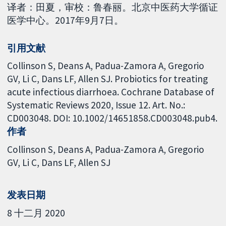
译者：田夏，审校：鲁春丽。北京中医药大学循证
医学中心。2017年9月7日。
引用文献
Collinson S, Deans A, Padua-Zamora A, Gregorio
GV, Li C, Dans LF, Allen SJ. Probiotics for treating
acute infectious diarrhoea. Cochrane Database of
Systematic Reviews 2020, Issue 12. Art. No.:
CD003048. DOI: 10.1002/14651858.CD003048.pub4.
作者
Collinson S
Deans A
Padua-Zamora A
Gregorio
GV
Li C
Dans LF
Allen SJ
发表日期
8 十二月 2020