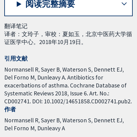
阅读完整摘要
翻译笔记
译者：文玲子，审校：夏如玉，北京中医药大学循
证医学中心。2018年10月19日。
引用文献
Normansell R, Sayer B, Waterson S, Dennett EJ,
Del Forno M, Dunleavy A. Antibiotics for
exacerbations of asthma. Cochrane Database of
Systematic Reviews 2018, Issue 6. Art. No.:
CD002741. DOI: 10.1002/14651858.CD002741.pub2.
作者
Normansell R
Sayer B
Waterson S
Dennett EJ
Del Forno M
Dunleavy A