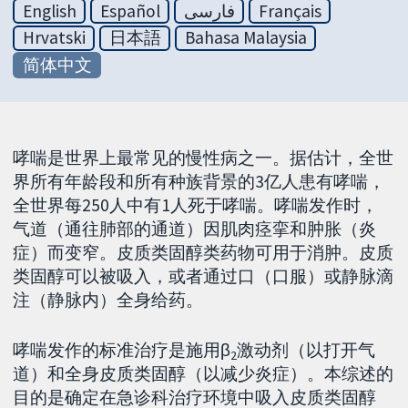
English
Español
فارسی
Français
Hrvatski
日本語
Bahasa Malaysia
简体中文
哮喘是世界上最常见的慢性病之一。据估计，全世
界所有年龄段和所有种族背景的3亿人患有哮喘，
全世界每250人中有1人死于哮喘。哮喘发作时，
气道（通往肺部的通道）因肌肉痉挛和肿胀（炎
症）而变窄。皮质类固醇类药物可用于消肿。皮质
类固醇可以被吸入，或者通过口（口服）或静脉滴
注（静脉内）全身给药。
哮喘发作的标准治疗是施用β
激动剂（以打开气
2
道）和全身皮质类固醇（以减少炎症）。本综述的
目的是确定在急诊科治疗环境中吸入皮质类固醇