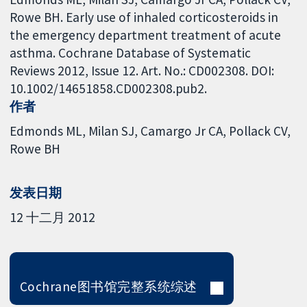
Rowe BH. Early use of inhaled corticosteroids in
the emergency department treatment of acute
asthma. Cochrane Database of Systematic
Reviews 2012, Issue 12. Art. No.: CD002308. DOI:
10.1002/14651858.CD002308.pub2.
作者
Edmonds ML
Milan SJ
Camargo Jr CA
Pollack CV
Rowe BH
发表日期
12 十二月 2012
Cochrane图书馆完整系统综述