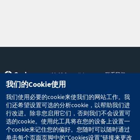
11-13 Cavendish
联系我们
Square
最新消息
我们的Cookie使用
可信任的证据
London
新闻办公室
知情决定
W1G 0AN
关于我们
我们使用必要的cookie来使我们的网站工作。我
更完善的医疗健
United Kingdom
工作机会
们还希望设置可选的分析cookie，以帮助我们进
康
Cochrane
行改进。除非您启用它们，否则我们不会设置可
Library
选的cookie。使用此工具将在您的设备上设置一
个cookie来记住您的偏好。您随时可以随时通过
单击每个页面页脚中的“Cookies设置”链接来更改
The Cochrane Collaboration is a charity (no. 1045921) and a