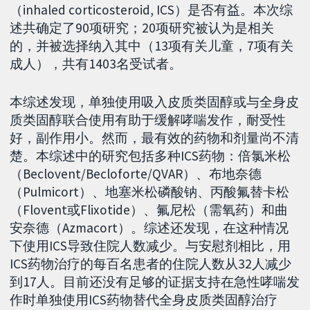
（inhaled corticosteroid, ICS）是否有益。本次综
述共确定了90项研究；20项研究被认为是相关
的，并被选择纳入其中（13项有关儿童，7项有关
成人），共有1403名受试者。
本综述发现，单独使用吸入皮质类固醇或与全身皮
质类固醇联合使用有助于缓解哮喘发作，耐受性
好，副作用小。然而，最有效的药物和剂量尚不清
楚。本综述中的研究包括多种ICS药物：倍氯米松
（Beclovent/Becloforte/QVAR）、布地奈德
（Pulmicort）、地塞米松磷酸钠、丙酸氟替卡松
（Flovent或Flixotide）、氟尼松（需氧药）和曲
安奈德（Azmacort）。综述还发现，在这种情况
下使用ICS导致住院人数减少。与安慰剂相比，用
ICS药物治疗的每百名患者的住院人数从32人减少
到17人。目前还没有足够的证据支持在急性哮喘发
作时单独使用ICS药物替代全身皮质类固醇治疗