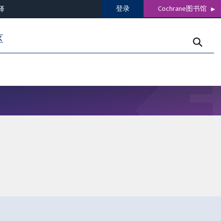
登录
Cochrane图书馆
译
区