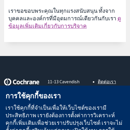
เราขอขอบพระคุณในทุกแรงสนับสนุน ทั้งจาก
บุคคลและองค์กรที่มีอุดมการณ์เดียวกันกับเรา
ดู
ข้อมูลเพิ่มเติมเกี่ยวกับการบริจาค
11-13 Cavendish
ติดต่อเรา
Square
ข่าวสาร
หลักฐานที่เชื่อถือ
การใช้คุกกี้ของเรา
London
สำหรับ
ได้
W1G 0AN
สื่อมวลชน
สู่การตัดสินใจ
เราใช้คุกกี้ที่จำเป็นเพื่อให้เว็บไซต์ของเรามี
United Kingdom
About us
อย่างมีข้อมูล
ตำแหน่งงาน
ประสิทธิภาพ เรายังต้องการตั้งค่าการวิเคราะห์
เพื่อสุขภาพที่ดีขึ้น
Cochrane
คุกกี้เพิ่มเติมเพื่อช่วยเราปรับปรุงเว็บไซต์ เราจะไม่
Library