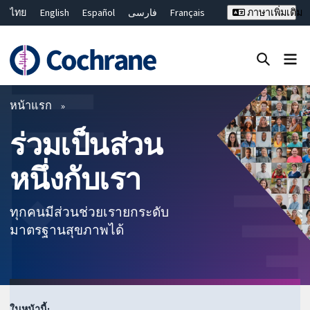
ไทย
English
Español
فارسی
Français
ภาษาเพิ่มเติม
Русский
Hrvatski
Deutsch
Bahasa Malaysia
繁體中文
简体中文
ปิดการค้นหา ✖
ตัวกรอง
หน้าแรก
ร่วมเป็นส่วน
หนึ่งกับเรา
ทุกคนมีส่วนช่วยเรายกระดับ
มาตรฐานสุขภาพได้
ในหน้านี้: