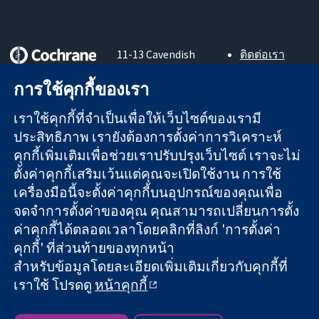
11-13 Cavendish
ติดต่อเรา
Square
ข่าวสาร
หลักฐานที่เชื่อถือ
การใช้คุกกี้ของเรา
London
สำหรับ
ได้
W1G 0AN
สื่อมวลชน
สู่การตัดสินใจ
เราใช้คุกกี้ที่จำเป็นเพื่อให้เว็บไซต์ของเรามี
United Kingdom
About us
อย่างมีข้อมูล
ตำแหน่งงาน
ประสิทธิภาพ เรายังต้องการตั้งค่าการวิเคราะห์
เพื่อสุขภาพที่ดีขึ้น
Cochrane
คุกกี้เพิ่มเติมเพื่อช่วยเราปรับปรุงเว็บไซต์ เราจะไม่
Library
ตั้งค่าคุกกี้เสริมเว้นแต่คุณจะเปิดใช้งาน การใช้
เครื่องมือนี้จะตั้งค่าคุกกี้บนอุปกรณ์ของคุณเพื่อ
จดจำการตั้งค่าของคุณ คุณสามารถเปลี่ยนการตั้ง
The Cochrane Collaboration เป็นองค์กรการกุศล (เลขที่ 1045921)
ค่าคุกกี้ได้ตลอดเวลาโดยคลิกที่ลิงก์ 'การตั้งค่า
และบริษัทจำกัดโดยการค้ำประกัน (เลขที่ 03044323) ที่จดทะเบียน
คุกกี้' ที่ส่วนท้ายของทุกหน้า
ในอังกฤษและเวลส์ หมายเลขจดทะเบียนภาษีมูลค่าเพิ่ม GB 718
สำหรับข้อมูลโดยละเอียดเพิ่มเติมเกี่ยวกับคุกกี้ที่
2127 49
เราใช้ โปรดดู
หน้าคุกกี้
สงวนลิขสิทธิ์ © 2026 The Cochrane Collaboration
ข้อกำหนดและเงื่อนไขการใช้เว็บไซต์
|
ข้อความปฏิเสธความรับ