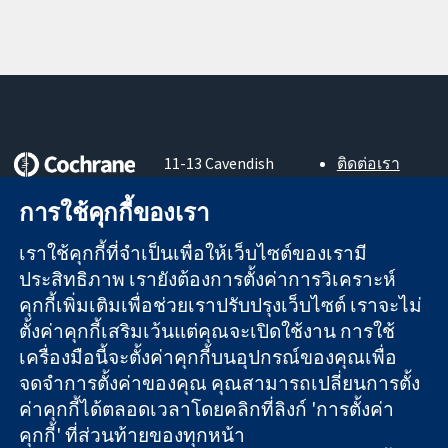
11-13 Cavendish
ติดต่อเรา
Square
ข่าวสาร
หลักฐานที่เชื่อถือ
การใช้คุกกี้ของเรา
London
สำหรับ
ได้
W1G 0AN
สื่อมวลชน
สู่การตัดสินใจ
เราใช้คุกกี้ที่จำเป็นเพื่อให้เว็บไซต์ของเรามี
United Kingdom
About us
อย่างมีข้อมูล
ตำแหน่งงาน
ประสิทธิภาพ เรายังต้องการตั้งค่าการวิเคราะห์
เพื่อสุขภาพที่ดีขึ้น
Cochrane
คุกกี้เพิ่มเติมเพื่อช่วยเราปรับปรุงเว็บไซต์ เราจะไม่
Library
ตั้งค่าคุกกี้เสริมเว้นแต่คุณจะเปิดใช้งาน การใช้
เครื่องมือนี้จะตั้งค่าคุกกี้บนอุปกรณ์ของคุณเพื่อ
จดจำการตั้งค่าของคุณ คุณสามารถเปลี่ยนการตั้ง
The Cochrane Collaboration เป็นองค์กรการกุศล (เลขที่ 1045921)
ค่าคุกกี้ได้ตลอดเวลาโดยคลิกที่ลิงก์ 'การตั้งค่า
และบริษัทจำกัดโดยการค้ำประกัน (เลขที่ 03044323) ที่จดทะเบียน
คุกกี้' ที่ส่วนท้ายของทุกหน้า
ในอังกฤษและเวลส์ หมายเลขจดทะเบียนภาษีมูลค่าเพิ่ม GB 718