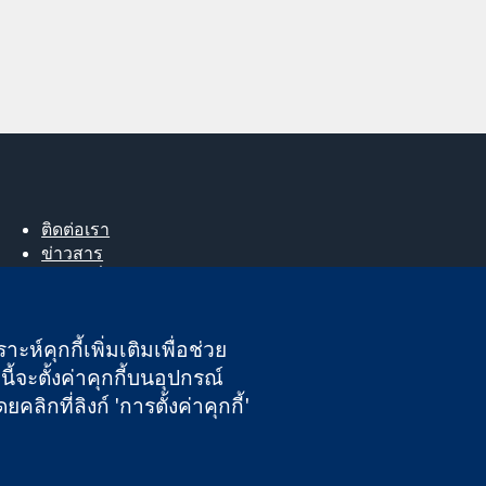
ติดต่อเรา
ข่าวสาร
สำหรับสื่อมวลชน
About us
ตำแหน่งงาน
ะห์คุกกี้เพิ่มเติมเพื่อช่วย
Cochrane Library
ี้จะตั้งค่าคุกกี้บนอุปกรณ์
กที่ลิงก์ 'การตั้งค่าคุกกี้'
นอังกฤษและเวลส์ หมายเลขจดทะเบียนภาษีมูลค่าเพิ่ม GB 718 2127 49
ความรับผิดชอบ
|
ความเป็นส่วนตัว
|
นโยบายคุกกี้
|
การตั้งค่าคุกกี้