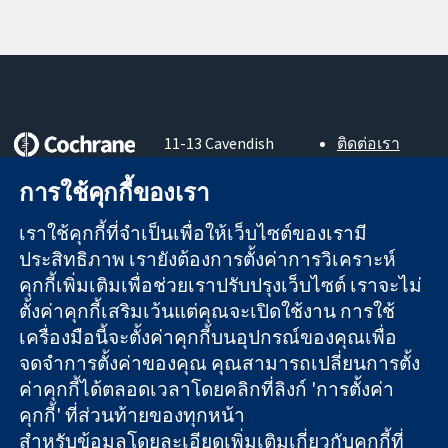
11-13 Cavendish
ติดต่อเรา
Square
ข่าวสาร
หลักฐานที่เชื่อถือ
การใช้คุกกี้ของเรา
London
สำหรับ
ได้
W1G 0AN
สื่อมวลชน
สู่การตัดสินใจ
เราใช้คุกกี้ที่จำเป็นเพื่อให้เว็บไซต์ของเรามี
United Kingdom
About us
อย่างมีข้อมูล
ตำแหน่งงาน
ประสิทธิภาพ เรายังต้องการตั้งค่าการวิเคราะห์
เพื่อสุขภาพที่ดีขึ้น
Cochrane
คุกกี้เพิ่มเติมเพื่อช่วยเราปรับปรุงเว็บไซต์ เราจะไม่
Library
ตั้งค่าคุกกี้เสริมเว้นแต่คุณจะเปิดใช้งาน การใช้
เครื่องมือนี้จะตั้งค่าคุกกี้บนอุปกรณ์ของคุณเพื่อ
จดจำการตั้งค่าของคุณ คุณสามารถเปลี่ยนการตั้ง
The Cochrane Collaboration เป็นองค์กรการกุศล (เลขที่ 1045921)
ค่าคุกกี้ได้ตลอดเวลาโดยคลิกที่ลิงก์ 'การตั้งค่า
และบริษัทจำกัดโดยการค้ำประกัน (เลขที่ 03044323) ที่จดทะเบียน
คุกกี้' ที่ส่วนท้ายของทุกหน้า
ในอังกฤษและเวลส์ หมายเลขจดทะเบียนภาษีมูลค่าเพิ่ม GB 718
สำหรับข้อมูลโดยละเอียดเพิ่มเติมเกี่ยวกับคุกกี้ที่
2127 49