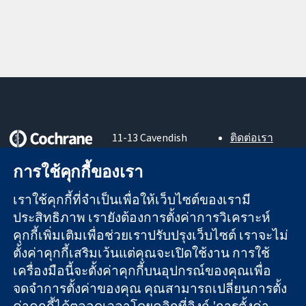
11-13 Cavendish
ติดต่อเรา
Square
ข่าวสาร
หลักฐานที่เชื่อถือ
London
สำหรับ
การใช้คุกกี้ของเรา
ได้
W1G 0AN
สื่อมวลชน
สู่การตัดสินใจ
United Kingdom
About us
เราใช้คุกกี้ที่จำเป็นเพื่อให้เว็บไซต์ของเรามี
อย่างมีข้อมูล
ตำแหน่งงาน
ประสิทธิภาพ เรายังต้องการตั้งค่าการวิเคราะห์
เพื่อสุขภาพที่ดีขึ้น
Cochrane
คุกกี้เพิ่มเติมเพื่อช่วยเราปรับปรุงเว็บไซต์ เราจะไม่
Library
ตั้งค่าคุกกี้เสริมเว้นแต่คุณจะเปิดใช้งาน การใช้
เครื่องมือนี้จะตั้งค่าคุกกี้บนอุปกรณ์ของคุณเพื่อ
จดจำการตั้งค่าของคุณ คุณสามารถเปลี่ยนการตั้ง
The Cochrane Collaboration เป็นองค์กรการกุศล (เลขที่ 1045921)
ค่าคุกกี้ได้ตลอดเวลาโดยคลิกที่ลิงก์ 'การตั้งค่า