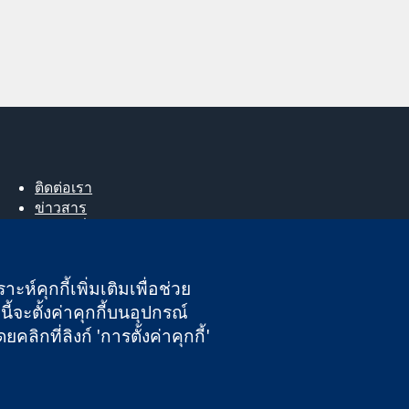
ติดต่อเรา
ข่าวสาร
สำหรับสื่อมวลชน
About us
ตำแหน่งงาน
ะห์คุกกี้เพิ่มเติมเพื่อช่วย
Cochrane Library
ี้จะตั้งค่าคุกกี้บนอุปกรณ์
กที่ลิงก์ 'การตั้งค่าคุกกี้'
นอังกฤษและเวลส์ หมายเลขจดทะเบียนภาษีมูลค่าเพิ่ม GB 718 2127 49
ความรับผิดชอบ
|
ความเป็นส่วนตัว
|
นโยบายคุกกี้
|
การตั้งค่าคุกกี้