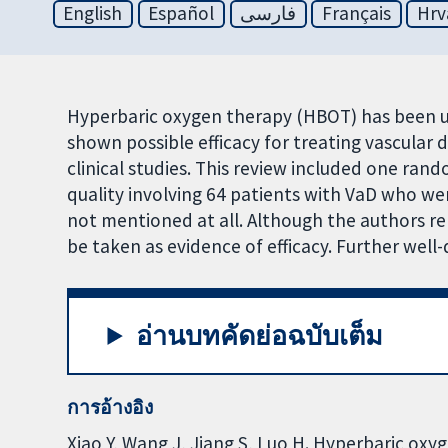
English
Español
فارسی
Français
Hrv
Hyperbaric oxygen therapy (HBOT) has been us
shown possible efficacy for treating vascular
clinical studies. This review included one ran
quality involving 64 patients with VaD who we
not mentioned at all. Although the authors rep
be taken as evidence of efficacy. Further well
อ่านบทคัดย่อฉบับเต็ม
การอ้างอิง
Xiao Y, Wang J, Jiang S, Luo H. Hyperbaric ox