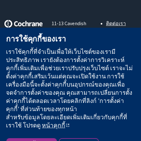
11-13 Cavendish
ติดต่อเรา
Square
ข่าวสาร
หลักฐานที่เชื่อถือ
การใช้คุกกี้ของเรา
London
สำหรับ
ได้
W1G 0AN
สื่อมวลชน
สู่การตัดสินใจ
เราใช้คุกกี้ที่จำเป็นเพื่อให้เว็บไซต์ของเรามี
United Kingdom
About us
อย่างมีข้อมูล
ตำแหน่งงาน
ประสิทธิภาพ เรายังต้องการตั้งค่าการวิเคราะห์
เพื่อสุขภาพที่ดีขึ้น
Cochrane
คุกกี้เพิ่มเติมเพื่อช่วยเราปรับปรุงเว็บไซต์ เราจะไม่
Library
ตั้งค่าคุกกี้เสริมเว้นแต่คุณจะเปิดใช้งาน การใช้
เครื่องมือนี้จะตั้งค่าคุกกี้บนอุปกรณ์ของคุณเพื่อ
จดจำการตั้งค่าของคุณ คุณสามารถเปลี่ยนการตั้ง
The Cochrane Collaboration เป็นองค์กรการกุศล (เลขที่ 1045921)
ค่าคุกกี้ได้ตลอดเวลาโดยคลิกที่ลิงก์ 'การตั้งค่า
และบริษัทจำกัดโดยการค้ำประกัน (เลขที่ 03044323) ที่จดทะเบียน
คุกกี้' ที่ส่วนท้ายของทุกหน้า
ในอังกฤษและเวลส์ หมายเลขจดทะเบียนภาษีมูลค่าเพิ่ม GB 718
สำหรับข้อมูลโดยละเอียดเพิ่มเติมเกี่ยวกับคุกกี้ที่
2127 49
เราใช้ โปรดดู
หน้าคุกกี้
สงวนลิขสิทธิ์ © 2026 The Cochrane Collaboration
ข้อกำหนดและเงื่อนไขการใช้เว็บไซต์
|
ข้อความปฏิเสธความรับ