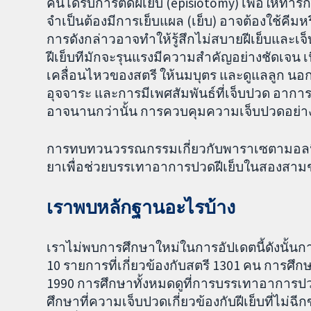
คนได้รับการตัดฝีเย็บ (episiotomy) เพื่อให้
จำเป็นต้องมีการเย็บแผล (เย็บ) อาจต้องใช้คีมหร
การดังกล่าวอาจทำให้รู้สึกไม่สบายฝีเย็บและ
ฝีเย็บทีมักจะรุนแรงมีความสำคัญอย่างชัดเ
เคลื่อนไหวของสตรี ให้นมบุตร และดูแลลูก นอก
อุจจาระ และการมีเพศสัมพันธ์ที่เจ็บปวด อากา
อาจนานกว่านั้น การควบคุมความเจ็บปวดอย่างเ
การทบทวนวรรณกรรมเกี่ยวกับพาราเซตามอลนี
ยาเพื่อช่วยบรรเทาอาการปวดฝีเย็บในสองสาม
เราพบหลักฐานอะไรบ้าง
เราไม่พบการศึกษาใหม่ในการอัปเดตนี้ดังนั
10 รายการที่เกี่ยวข้องกับสตรี 1301 คน การศึ
1990 การศึกษาทั้งหมดดูที่การบรรเทาอาการปวด
ศึกษาที่ความเจ็บปวดเกี่ยวข้องกับฝีเย็บที่ไม่