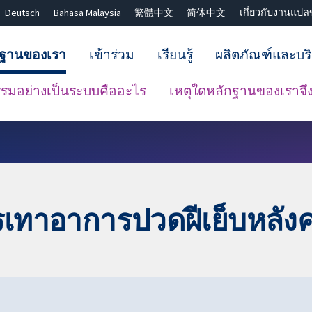
Deutsch
Bahasa Malaysia
繁體中文
简体中文
เกี่ยวกับงานแปล
กฐานของเรา
เข้าร่วม
เรียนรู้
ผลิตภัณฑ์และบร
มอย่างเป็นระบบคืออะไร
เหตุใดหลักฐานของเราจึงน
ปิดการค้นหา ✖
รเทาอาการปวดฝีเย็บหลัง